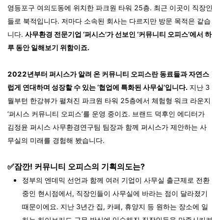
영등포구 여의도동에 위치한 파크원 타워
25
층
.
최근 이곳이 직장인
들로 북적입니다
.
저마다 소속된 회사는 다르지만 방문 목적은 같습
니다
.
사무환경 전문기업
‘
퍼시스
’
가 선보인
‘
커뮤니티 오피스
’
에서 하
루 동안 일해보기 위함이죠
.
2022
년부터 퍼시스가 알려 온 커뮤니티 오피스란 동료들과 자연스
럽게 연대하며 성장할 수 있는
‘
협업에 특화된 사무실
’입니다
.
지난
3
월부턴 한강뷰가 펼쳐진 파크원 타워
25
층에서 체험형 워크 라운지
‘
퍼시스 커뮤니티 오피스
’
를 운영 중이죠
.
브랜드 덕후인 에디터가
김정윤 퍼시스 사무환경연구팀 팀장과 함께 퍼시스가 제안하는 사
무실의 미래를 경험해 봤습니다
.
✅잠깐! 커뮤니티 오피스의 기획의도는?
정부의 엔데믹 선언과 함께 여러 기업이 사무실 출근제로 전환
중인 현시점에서, 직장인들이 사무실에 바라는 점이 달라졌기
때문이에요. 지난 3년간 집, 카페, 휴양지 등 원하는 장소에 일
하는 하이브리드 근무 방식에 익숙해진 직장인들을 만족시키려