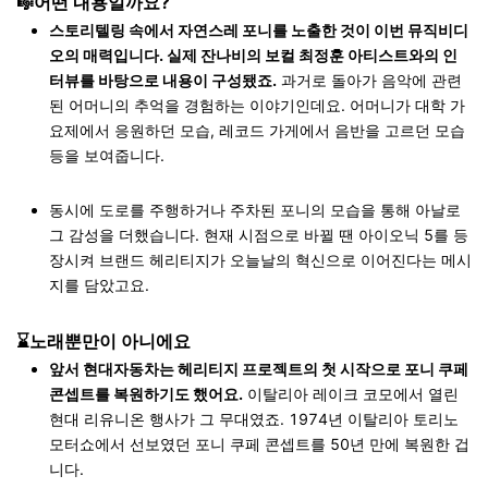
🎼어떤 내용일까요?
스토리텔링 속에서 자연스레 포니를 노출한 것이 이번 뮤직비디
오의 매력입니다. 실제 잔나비의 보컬 최정훈 아티스트와의 인
터뷰를 바탕으로 내용이 구성됐죠.
과거로 돌아가 음악에 관련
된 어머니의 추억을 경험하는 이야기인데요. 어머니가 대학 가
요제에서 응원하던 모습, 레코드 가게에서 음반을 고르던 모습
등을 보여줍니다.
동시에 도로를 주행하거나 주차된 포니의 모습을 통해 아날로
그 감성을 더했습니다. 현재 시점으로 바뀔 땐 아이오닉 5를 등
장시켜 브랜드 헤리티지가 오늘날의 혁신으로 이어진다는 메시
지를 담았고요.
⌛노래뿐만이 아니에요
앞서 현대자동차는 헤리티지 프로젝트의 첫 시작으로 포니 쿠페
콘셉트를 복원하기도 했어요.
이탈리아 레이크 코모에서 열린
현대 리유니온 행사가 그 무대였죠. 1974년 이탈리아 토리노
모터쇼에서 선보였던 포니 쿠페 콘셉트를 50년 만에 복원한 겁
니다.