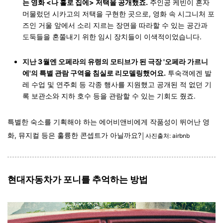
는 영화 <나 홀로 집에> 저택을 공개했죠.
주인공 케빈이 혼자
머물렀던 시카고의 저택을 구현한 곳으로, 영화 속 시그니처 포
즈인 거울 앞에서 소리 지르는 장면을 따라할 수 있는 공간과
도둑들을 혼쭐내기 위한 임시 장치들이 이색적이었습니다.
지난 3월엔 오페라의 유령의 모티브가 된 극장 '오페라 가르니
에'의 특별 관람 구역을 침실로 리모델링했어요.
투숙객에겐 발
레 수업 및 연주회 등 각종 행사를 지원했고 공개된 적 없던 기
록 보관소와 지하 호수 등을 관람할 수 있는 기회도 줬죠.
특별한 숙소를 기획해야 하는 에어비앤비에게 작품성이 뛰어난 영
화, 뮤지컬 등은 훌륭한 콘셉트가 아닐까요?
│사진출처: airbnb
현대자동차가 포니를 추억하는 방법