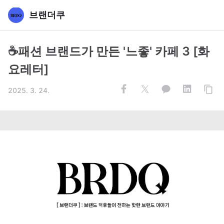
브랜더쿠
☕패션 브랜드가 만든 '느좋' 카페 3 [화
요레터]
2025. 3. 24.