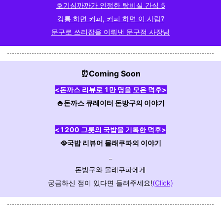
호기심까까가 인정한 탕비실 간식 5
강릉 하면 커피, 커피 하면 이 사람?
문구로 쓰리잡을 이뤄낸 문구점 사장님
⏰Coming Soon
<돈까스 리뷰로 1만 명을 모은 덕후>
🍚돈까스 큐레이터 돈방구의 이야기
<1200 그릇의 국밥을 기록한 덕후>
🥘국밥 리뷰어 몰래쿠파의 이야기
_
돈방구와 몰래쿠파에게
궁금하신 점이 있다면 들려주세요!
(Click)