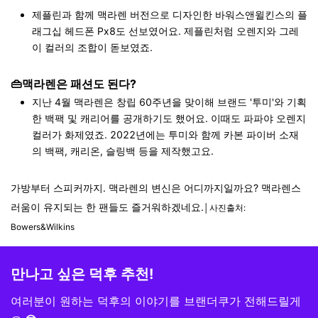
제플린과 함께 맥라렌 버전으로 디자인한 바워스앤윌킨스의 플
래그십 헤드폰 Px8도 선보였어요. 제플린처럼 오렌지와 그레
이 컬러의 조합이 돋보였죠.
👜맥라렌은 패션도 된다?
지난 4월 맥라렌은 창립 60주년을 맞이해 브랜드 '투미'와 기획
한 백팩 및 캐리어를 공개하기도 했어요. 이때도 파파야 오렌지
컬러가 화제였죠.
2022년에는 투미와 함께 카본 파이버 소재
의 백팩, 캐리온, 슬링백 등을 제작했고요.
가방부터 스피커까지. 맥라렌의 변신은 어디까지일까요? 맥라렌스
러움이 유지되는 한 팬들도 즐거워하겠네요.
│사진출처:
Bowers&Wilkins
만나고 싶은 덕후 추천!
여러분이 원하는 덕후의 이야기를
브랜더쿠가 전해드릴게