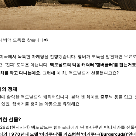
! 빅맥 도둑을 찾습니다📢
미국에서 독특한 마케팅을 진행했습니다. 햄버거 도둑을 발견하면 무료
. '진짜' 도둑은 아닙니다.
맥도날드의 악동 캐릭터 '햄버글러'를 잡는거죠.
동차를 타고 다니는데요.
그런데 이 차, 맥도날드가 선물했다고요?
러의 정체
년대 활약한 맥도날드의 캐릭터입니다. 블랙 앤 화이트 줄무늬 옷을 입고,
 있죠. 햄버거를 훔치는 악동으로 유명해요.
위한 선물?
 29일(현지시간) 맥도날드는 햄버글러에게 단 하나뿐인 빈티지카를 선
의 1970년대 모델 '바라쿠다'를 커스텀한 '버거쿠다(Burgercuda)'인데