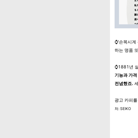
⌚'손목시계
하는 명품 
⌚1881년
기능과 가격 
전념했죠.
세
광고 카피를
처: SEIKO