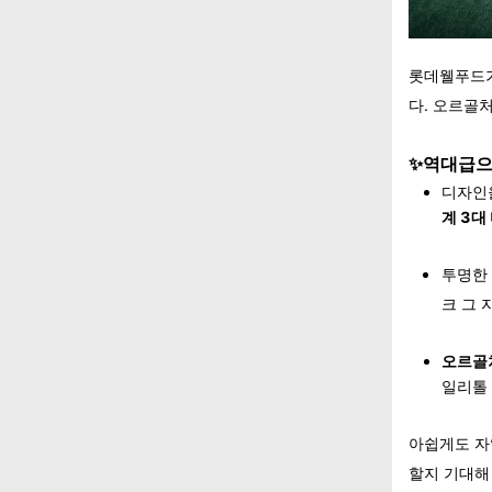
롯데웰푸드가
다. 오르골
✨역대급으
디자인을
계 3대
투명한 
크 그 
오르골
일리톨 
아쉽게도 자
할지 기대해