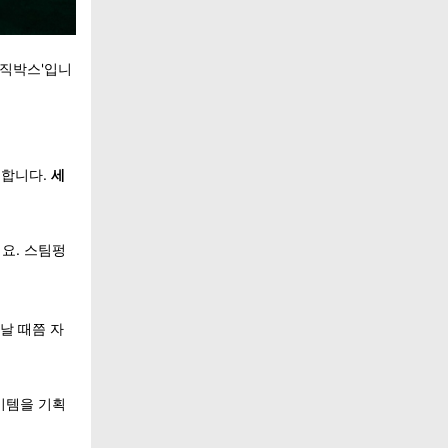
뮤직박스'입니
만 합니다.
세
데요.
스팀펑
날 때쯤 자
이템을 기획