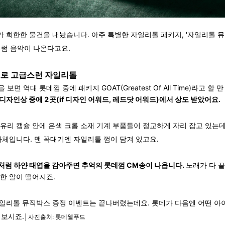
 희한한 물건을 내놨습니다. 아주 특별한 자일리톨 패키지, '자일리톨 
처럼 음악이 나온다고요.
로 고급스런 자일리톨
 보면 역대 롯데껌 중에 패키지 GOAT(Greatest Of All Time)라고 할 
 디자인상 중에 2곳(if 디자인 어워드, 레드닷 어워드)에서 상도 받았어요.
유리 캡슐 안에 은색 크롬 소재 기계 부품들이 정교하게 자리 잡고 있는
자체입니다. 맨 꼭대기엔 자일리톨 껌이 담겨 있고요.
처럼 하얀 태엽을 감아주면 추억의 롯데껌 CM송이 나옵니다.
노래가 다 끝
한 알이 떨어지죠.
일리톨 뮤직박스 증정 이벤트는 끝나버렸는데요. 롯데가 다음엔 어떤 아
 보시죠.
│사진출처: 롯데웰푸드