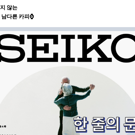
지 않는
 남다른 카피⌚