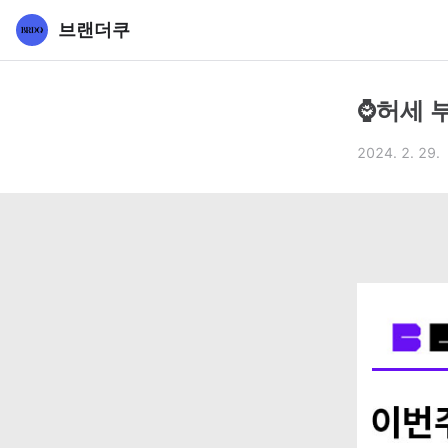
브랜더쿠
⌚허세 
2024. 2. 29.