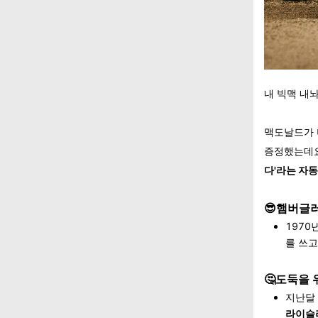
내 빅맥 내놔
맥도날드가 
증정했는데요
다'라는 자
😎햄버글
1970
를 쓰고
🤔도둑을 
지난달
라이슬러