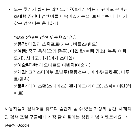
모두 찾기가 쉽지는 않아요. 1700개가 넘는 피규어로 꾸며진
초대형 공간에 검색어들이 숨어있거든요. 브랜더쿠 에디터가
찾은 검색어는 총 13개!
*괄호 안에는 검색어 유형입니다.
✅
음악
: 테일러 스위프트(가수), 비틀즈(밴드)
✅
여행
: 중국 음식(요리 종류), 에펠 탑(여행 명소), 뉴욕(여행
도시), 시카고 피자(피자 스타일)
✅
예술&과학
: 레오나르도 다빈치(예술가)
✅
게임
: 크리스티아누 호날두(운동선수), 피카츄(포켓몬), 나루
토(만화)
✅
문화
: 에어 조던(스니커즈), 팬케이크(케이크), 스파이더맨(히
어로)
사용자들이 검색어를 찾으며 즐겁게 놀 수 있는 가상의 공간! 세계적
인 검색 포털 구글에게 가장 잘 어울리는 창립 기념 이벤트네요.
│사
진출처: Google