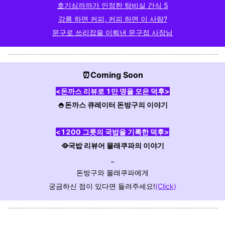
호기심까까가 인정한 탕비실 간식 5
강릉 하면 커피, 커피 하면 이 사람?
문구로 쓰리잡을 이뤄낸 문구점 사장님
⏰Coming Soon
<돈까스 리뷰로 1만 명을 모은 덕후>
🍚돈까스 큐레이터 돈방구의 이야기
<1200 그릇의 국밥을 기록한 덕후>
🥘국밥 리뷰어 몰래쿠파의 이야기
_
돈방구와 몰래쿠파에게
궁금하신 점이 있다면 들려주세요!
(Click)