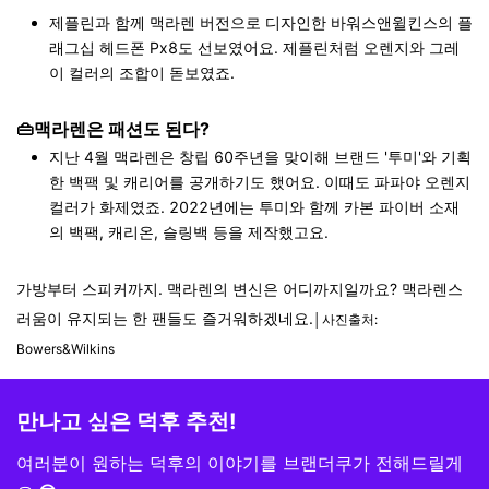
제플린과 함께 맥라렌 버전으로 디자인한 바워스앤윌킨스의 플
래그십 헤드폰 Px8도 선보였어요. 제플린처럼 오렌지와 그레
이 컬러의 조합이 돋보였죠.
👜맥라렌은 패션도 된다?
지난 4월 맥라렌은 창립 60주년을 맞이해 브랜드 '투미'와 기획
한 백팩 및 캐리어를 공개하기도 했어요. 이때도 파파야 오렌지
컬러가 화제였죠.
2022년에는 투미와 함께 카본 파이버 소재
의 백팩, 캐리온, 슬링백 등을 제작했고요.
가방부터 스피커까지. 맥라렌의 변신은 어디까지일까요? 맥라렌스
러움이 유지되는 한 팬들도 즐거워하겠네요.
│사진출처:
Bowers&Wilkins
만나고 싶은 덕후 추천!
여러분이 원하는 덕후의 이야기를
브랜더쿠가 전해드릴게