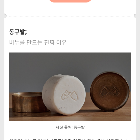
동구밭;
비누를 만드는 진짜 이유
사진 출처: 동구밭