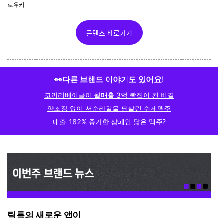
로우키
콘텐츠 바로가기
👀다른 브랜드 이야기도 있어요!
코끼리베이글이 월매출 3억 빵집이 된 비결
양조장 없이 서순라길을 되살린 수제맥주
매출 182% 증가한 샴페인 닮은 맥주?
틱톡의 새로운 앱이