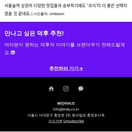
서울숲역 상권의 다양한 맛집들과 승부하기에도 '괴식'이 더 좋은 선택지
였을 것 같네요.
│사진출처: Jimbeam
만나고 싶은 덕후 추천!
여러분이 원하는 덕후의 이야기를
브랜더쿠가 전해드릴게
요.
😎
추천하러 가기→
㈜인터비즈
info@brdq.co.kr
서울시 서대문구 충정로 29, 동아일보 충정로사옥
수신거부
Unsubscribe