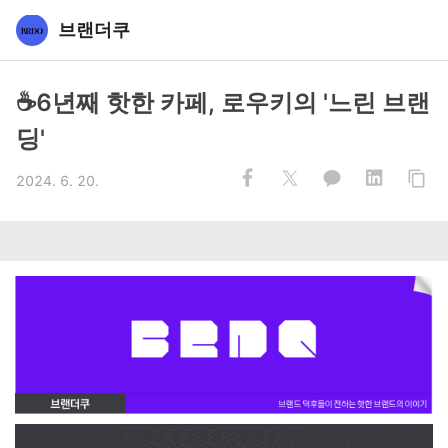
브랜더쿠
☕6년째 핫한 카페, 로우키의 '느린 브랜
딩'
2024. 6. 20.