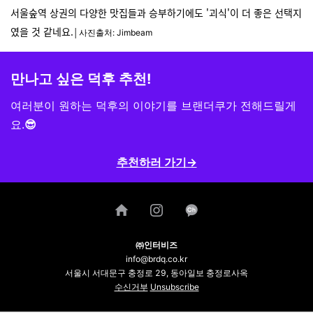
서울숲역 상권의 다양한 맛집들과 승부하기에도 '괴식'이 더 좋은 선택지
였을 것 같네요.
│사진출처: Jimbeam
만나고 싶은 덕후 추천!
여러분이 원하는 덕후의 이야기를
브랜더쿠가 전해드릴게
요.
😎
추천하러 가기→
㈜인터비즈
info@brdq.co.kr
서울시 서대문구 충정로 29, 동아일보 충정로사옥
수신거부
Unsubscribe