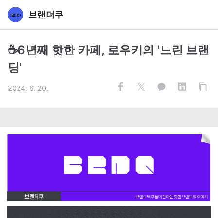
브랜더쿠
☕6년째 핫한 카페, 로우키의 '느린 브랜
딩'
2024. 6. 20.