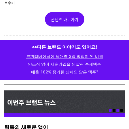
로우키
콘텐츠 바로가기
👀다른 브랜드 이야기도 있어요!
코끼리베이글이 월매출 3억 빵집이 된 비결
양조장 없이 서순라길을 되살린 수제맥주
매출 182% 증가한 샴페인 닮은 맥주?
틱톡의 새로운 앱이